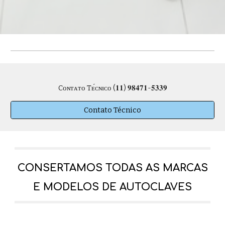
Cᴏɴᴛᴀᴛᴏ Tᴇ́ᴄɴɪᴄᴏ (𝟏𝟏) 𝟗𝟖𝟒𝟕𝟏-𝟓𝟑𝟑𝟗
Contato Técnico
CONSERTAMOS TODAS AS MARCAS
E MODELOS DE AUTOCLAVES