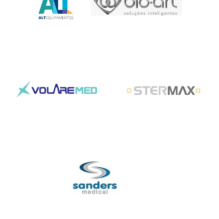
Assistência técnica autorizada bio art
Aassistencia tecnica alt autoclavessis
A
ssistência técnica autorizada Volaremed
Assistência técnica autorizada
stermax