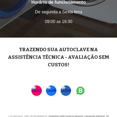
Horário de funcionamento
De segunda a Sexta-feira
09:00 as 16:30
TRAZENDO SUA AUTOCLAVE NA
A
SSISTÊNCIA
TÉCNICA - AVALIAÇÃO SEM
C
USTOS
!
Lintecautoclaves - CNPJ: 33.756.294/0001-35 -
Condomínio Centro Comercial Alphaville - Calçada das Anêmonas, 167