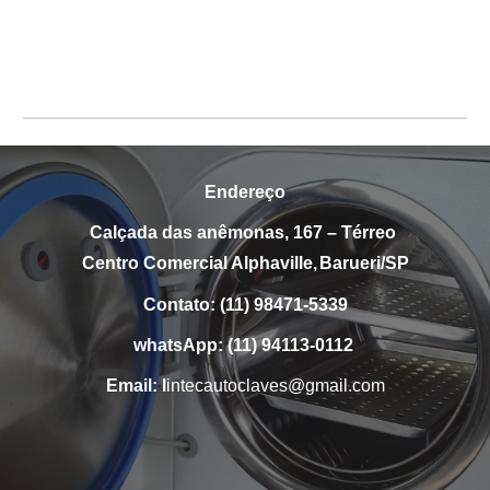
Assistência técnica autorizada
Sanders
Endereço
Calçada d
as anêmonas
,
167
–
Térreo
Centro Comercial Alphaville,
Barueri/SP
Contato: (11) 98471-5339
whatsApp:
(11)
94113-0112
Email:
l
intecautoclaves@gmail.com